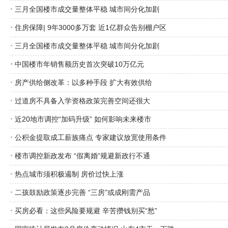
三月全国楼市成交量整体平稳 城市间分化加剧
住房保障| 9年3000多万套 近1亿群众告别棚户区
三月全国楼市成交量整体平稳 城市间分化加剧
中国楼市年销售额历史首次突破10万亿元
房产供给侧改革：以多种手段 扩大有效供给
过道房不具备入学资格政策完善空间还很大
近20地市调控“加码升级” 如何影响未来楼市
公积金提取成工薪族痛点 专家建议放宽使用条件
楼市调控新政发布 “假离婚”规避新政行不通
热点城市须积极遏制 房价过快上涨
二孩鼓励政策逐步完善 “三房”或成刚需产品
买房必看：这些风险要规避 辛苦攒钱别买“愁”