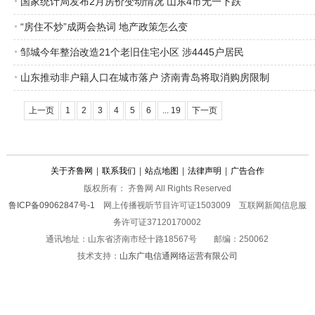
国家统计局发布2月房价变动情况 山东4市无一下跌
“房住不炒”成两会热词 地产政策怎么变
邹城今年整治改造21个老旧住宅小区 涉4445户居民
山东推动非户籍人口在城市落户 济南青岛将取消购房限制
上一页
1
2
3
4
5
6
... 19
下一页
关于齐鲁网
|
联系我们
|
站点地图
|
法律声明
|
广告合作
版权所有： 齐鲁网 All Rights Reserved
鲁ICP备09062847号-1
网上传播视听节目许可证1503009 互联网新闻信息服
务许可证37120170002
通讯地址：山东省济南市经十路18567号 邮编：250062
技术支持：
山东广电信通网络运营有限公司