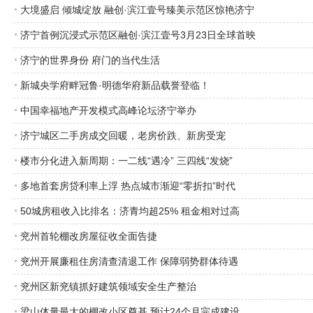
大境盛启 倾城绽放 融创·滨江壹号臻美示范区惊艳济宁
济宁首例沉浸式示范区融创·滨江壹号3月23日全球首映
济宁的世界身份 府门的当代生活
新城央学府畔冠鲁·明德华府新品载誉登临！
中国幸福地产开发模式高峰论坛济宁举办
济宁城区二手房成交回暖，老房价跌、新房受宠
楼市分化进入新周期：一二线“遇冷” 三四线“发烧”
多地首套房贷利率上浮 热点城市渐迎“零折扣”时代
50城房租收入比排名：济青均超25% 租金相对过高
兖州首轮棚改房屋征收全面告捷
兖州开展廉租住房清查清退工作 保障弱势群体待遇
兖州区新兖镇抓好建筑领域安全生产整治
梁山体量最大的棚改小区奠基 预计24个月完成建设