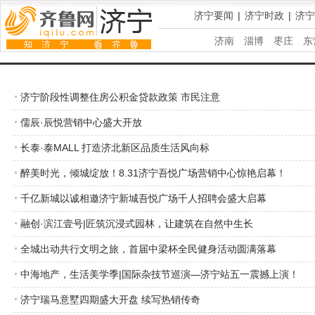
济宁要闻
|
济宁时政
|
济宁
济南
淄博
枣庄
东
济宁阶段性调整住房公积金贷款政策 市民注意
儒辰·辰悦营销中心盛大开放
长泰·泰MALL 打造济北新区品质生活风向标
醉美时光，倾城绽放！8.31济宁吾悦广场营销中心惊艳启幕！
千亿新城以诚相邀济宁新城吾悦广场千人招聘会盛大启幕
融创·滨江壹号|匠筑沉浸式园林，让建筑在自然中生长
全城出动共行文明之旅，首届中梁杯全民健身活动圆满落幕
中海地产，生活美学季|国际杂技节巡演—济宁站五一震撼上演！
济宁瑞马意墅四期盛大开盘 续写热销传奇