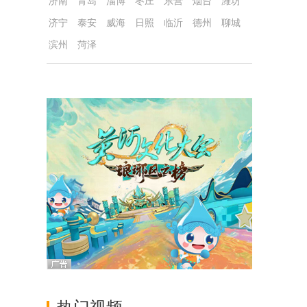
济南
青岛
淄博
枣庄
东营
烟台
潍坊
济宁
泰安
威海
日照
临沂
德州
聊城
滨州
菏泽