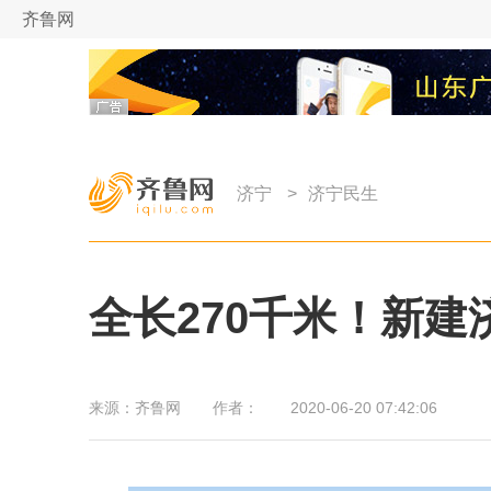
齐鲁网
济宁
>
济宁民生
全长270千米！新
来源：
齐鲁网
作者：
2020-06-20 07:42:06