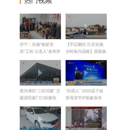
热门视频
济宁：实施“银龄安
【牢记嘱托 扎实实施
居”工程 让老人“老有所
乡村振兴战略】脱胎换
安”
骨的小渔村
黄河滩区“三区同建” 迁
“仉萌人” 2020孟子故
建居民家门口鼓腰包
里母亲节IP形象发布