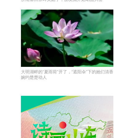
大明湖畔的“夏雨荷”开了，“遮阳伞”下的她们清香
婉约楚楚动人