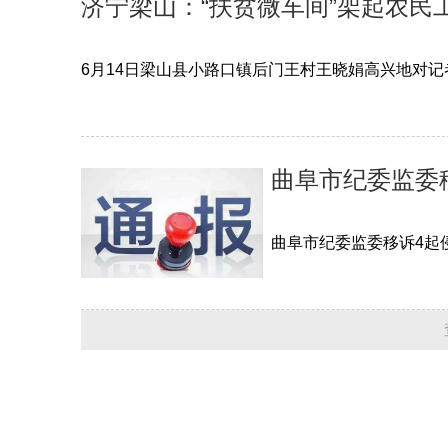
济宁梁山：“扶贫微车间”架起农民
6月14日梁山县小路口镇后门王村王晓娟高兴地对
曲阜市纪委监委
曲阜市纪委监委移诉4起