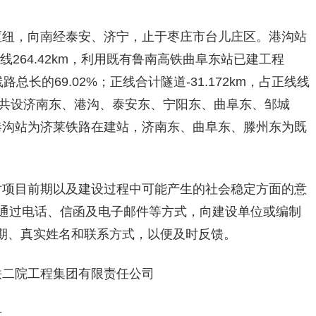
枢纽，向南经泰安、济宁，止于枣庄市台儿庄区。港沟站
正线264.42km，利用既有鲁南高铁曲阜东站已建工程
占线路总长的69.02%；正线合计隧道-31.172km，占正线线
。全线共设济南东、港沟、泰安东、宁阳东、曲阜东、邹城
港沟站为济莱铁路在建站，济南东、曲阜东、滕州东为既
对项目前期以及建设过程中可能产生的社会稳定方面的意
内通过电话、信函及电子邮件等方式，向建设单位或编制
期、真实姓名和联系方式，以便及时反馈。
铁二院工程集团有限责任公司
号