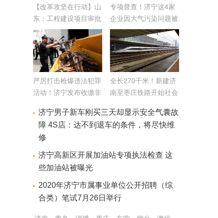
【改革攻坚在行动】山
专项督查！济宁这4家
东：工程建设项目审批
企业因大气污染问题被
全流程全覆盖改革提速
曝光
严厉打击枪爆违法犯罪
全长270千米！新建济
活动！济宁发布收缴非
南至枣庄铁路开始社会
法枪支弹药爆炸物品通
稳定风险公示
济宁男子新车刚买三天却显示安全气囊故
告
障 4S店：达不到退车的条件，将尽快维
修
济宁高新区开展加油站专项执法检查 这
些加油站被曝光
2020年济宁市属事业单位公开招聘（综
合类）笔试7月26日举行