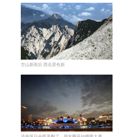
空山新雨后 西岳景色新
济南落日余晖美翻了，朋友圈开始晒图大赛