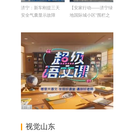
济宁：新车刚提三天
【安家行动——济宁绿
安全气囊显示故障
地国际城小区“围栏之
争”追踪】任城区规
划：该小区不属于封闭
式小区
视觉山东