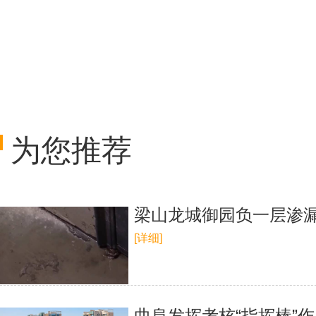
为您推荐
梁山龙城御园负一层渗漏
[详细]
曲阜发挥考核“指挥棒”