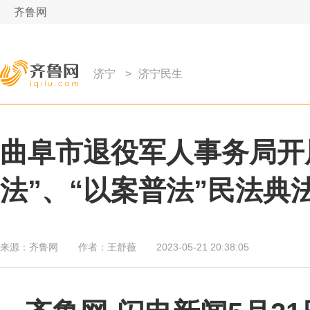
齐鲁网
济宁
>
济宁民生
曲阜市退役军人事务局开
法”、“以案普法”民法典
来源：
齐鲁网
作者：
王舒薇
2023-05-21 20:38:05