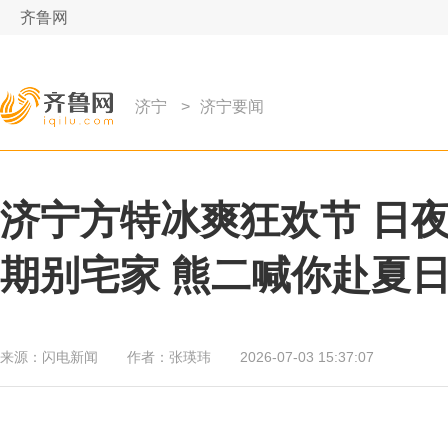
齐鲁网
济宁
>
济宁要闻
济宁方特冰爽狂欢节 日夜
期别宅家 熊二喊你赴夏
来源：
闪电新闻
作者：
张瑛玮
2026-07-03 15:37:07